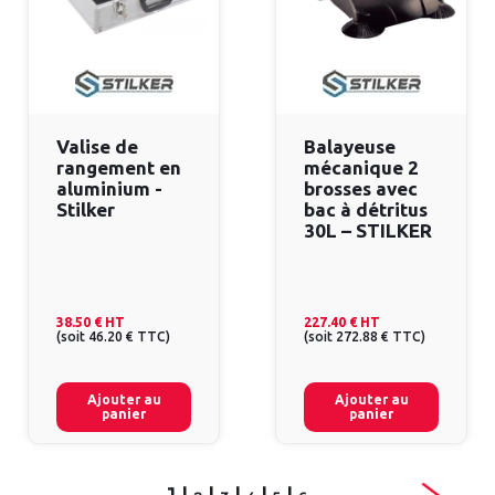
Valise de
Balayeuse
rangement en
mécanique 2
aluminium -
brosses avec
Stilker
bac à détritus
30L – STILKER
38.50 €
HT
227.40 €
HT
(
soit
46.20 €
TTC
)
(
soit
272.88 €
TTC
)
Ajouter au
Ajouter au
panier
panier