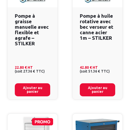
Pompe à
Pompe à huile
graisse
rotative avec
manuelle avec
bec verseur et
flexible et
canne acier
agrafe –
1m – STILKER
STILKER
22.80 €
HT
42.80 €
HT
(
soit
27.36 €
TTC
)
(
soit
51.36 €
TTC
)
Ajouter au
Ajouter au
panier
panier