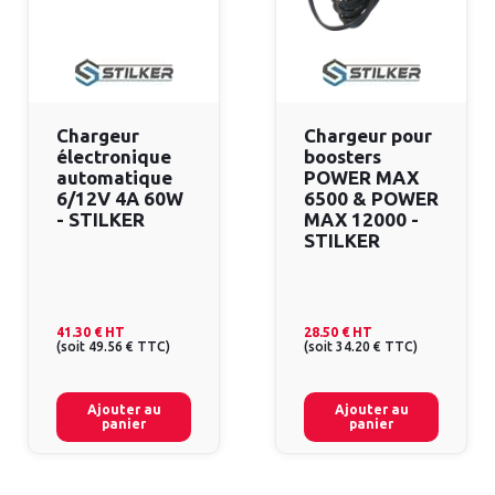
Chargeur
Chargeur pour
électronique
boosters
automatique
POWER MAX
6/12V 4A 60W
6500 & POWER
- STILKER
MAX 12000 -
STILKER
41.30 €
HT
28.50 €
HT
(
soit
49.56 €
TTC
)
(
soit
34.20 €
TTC
)
Ajouter au
Ajouter au
panier
panier