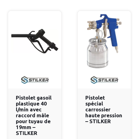
Pistolet gasoil
Pistolet
plastique 40
spécial
l/min avec
carrossier
raccord mâle
haute pression
pour tuyau de
– STILKER
19mm –
STILKER