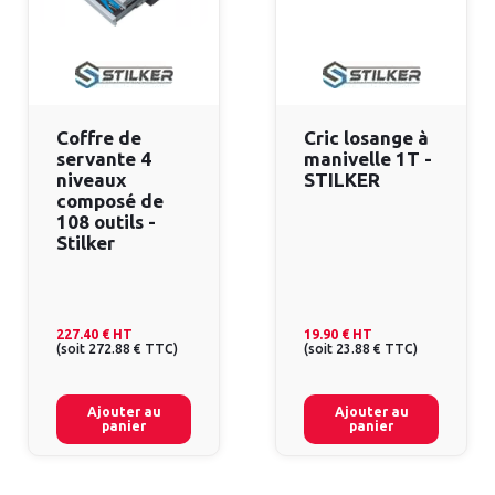
Coffre de
Cric losange à
servante 4
manivelle 1T -
niveaux
STILKER
composé de
108 outils -
Stilker
227.40 €
HT
19.90 €
HT
(
soit
272.88 €
TTC
)
(
soit
23.88 €
TTC
)
Ajouter au
Ajouter au
panier
panier