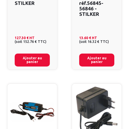
STILKER
réf.56845-
56846 -
STILKER
127.30 €
HT
13.60 €
HT
(
soit
152.76 €
TTC
)
(
soit
16.32 €
TTC
)
Ajouter au
Ajouter au
panier
panier