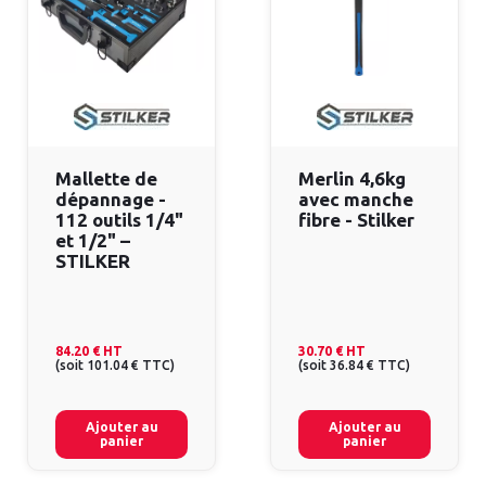
Mallette de
Merlin 4,6kg
dépannage -
avec manche
112 outils 1/4"
fibre - Stilker
et 1/2" –
STILKER
84.20 €
HT
30.70 €
HT
(
soit
101.04 €
TTC
)
(
soit
36.84 €
TTC
)
Ajouter au
Ajouter au
panier
panier