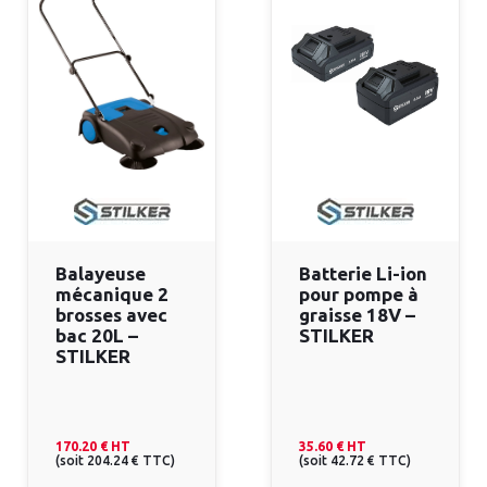
Balayeuse
Batterie Li-ion
mécanique 2
pour pompe à
brosses avec
graisse 18V –
bac 20L –
STILKER
STILKER
170.20 €
HT
35.60 €
HT
(
soit
204.24 €
TTC
)
(
soit
42.72 €
TTC
)