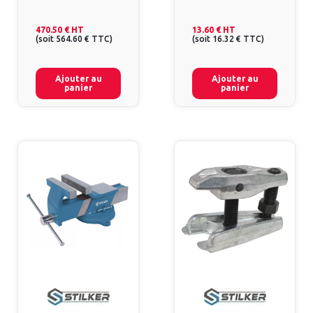
470.50 €
HT
13.60 €
HT
(
soit
564.60 €
TTC
)
(
soit
16.32 €
TTC
)
Ajouter au
Ajouter au
panier
panier