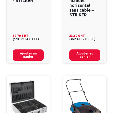
- STILKER
manuel
horizontal
sans câble –
STILKER
32.70 €
HT
33.60 €
HT
(
soit
39.24 €
TTC
)
(
soit
40.32 €
TTC
)
Ajouter au
Ajouter au
panier
panier