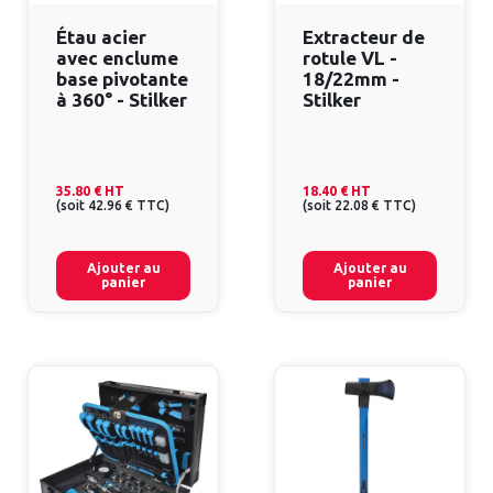
Étau acier
Extracteur de
avec enclume
rotule VL -
base pivotante
18/22mm -
à 360° - Stilker
Stilker
35.80 €
HT
18.40 €
HT
(
soit
42.96 €
TTC
)
(
soit
22.08 €
TTC
)
Ajouter au
Ajouter au
panier
panier