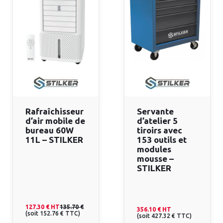
Rafraîchisseur
Servante
d’air mobile de
d’atelier 5
bureau 60W
tiroirs avec
11L – STILKER
153 outils et
modules
mousse –
STILKER
127.30 €
HT
135.70 €
356.10 €
HT
(
soit
152.76 €
TTC
)
(
soit
427.32 €
TTC
)