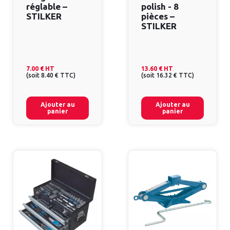
réglable –
polish - 8
STILKER
pièces –
STILKER
7.00 €
HT
13.60 €
HT
(
soit
8.40 €
TTC
)
(
soit
16.32 €
TTC
)
Ajouter au
Ajouter au
panier
panier