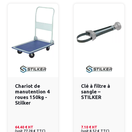
Chariot de
Clé à filtre à
manutention 4
sangle –
roues 150kg -
STILKER
Stilker
64.40 €
HT
7.10 €
HT
(
soit
77.28 €
TTC
)
(
soit
8.52 €
TTC
)