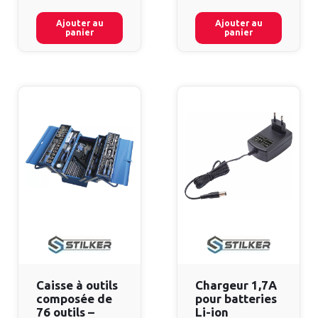
Ajouter au
Ajouter au
panier
panier
Caisse à outils
Chargeur 1,7A
composée de
pour batteries
76 outils –
Li-ion