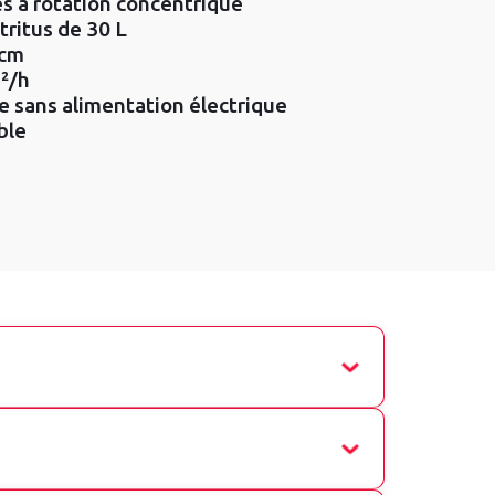
es à rotation concentrique
tritus de 30 L
 cm
²/h
 sans alimentation électrique
ble