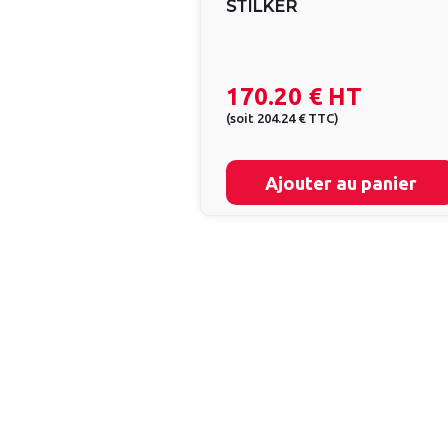
STILKER
170.20 €
HT
(
soit
204.24 €
TTC
)
Ajouter au panier