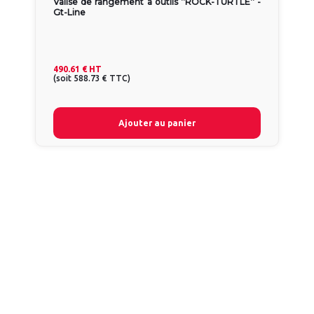
Valise de rangement à outils ’’ROCK-TURTLE’’ -
Gt-Line
490.61 €
HT
(
soit
588.73 €
TTC
)
Ajouter au panier