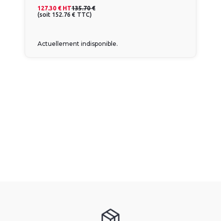
127.30 €
HT
135.70 €
(
soit
152.76 €
TTC
)
Actuellement indisponible.