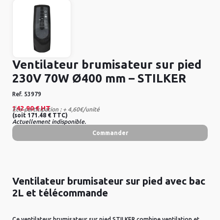
Ventilateur brumisateur sur pied
230V 70W Ø400 mm – STILKER
Ref.
53979
142.90 €
HT
Éco-participation : + 4,60€/unité
(
soit
171.48 €
TTC
)
Actuellement indisponible.
Commander
Ventilateur brumisateur sur pied avec bac
2L et télécommande
Ce ventilateur brumisateur sur pied STILKER combine ventilation et