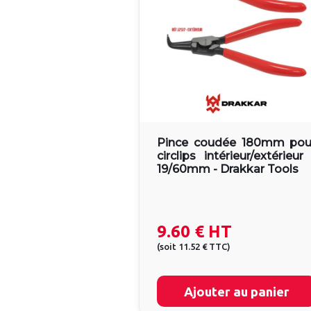
Pince coudée 180mm pou
circlips intérieur/extérieur 
19/60mm - Drakkar Tools
9.60 €
HT
(
soit
11.52 €
TTC
)
Ajouter au panier