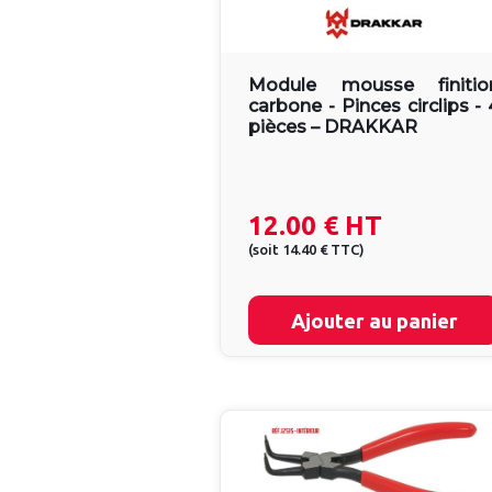
Module mousse finitio
carbone - Pinces circlips - 
pièces – DRAKKAR
12.00 €
HT
(
soit
14.40 €
TTC
)
Ajouter au panier