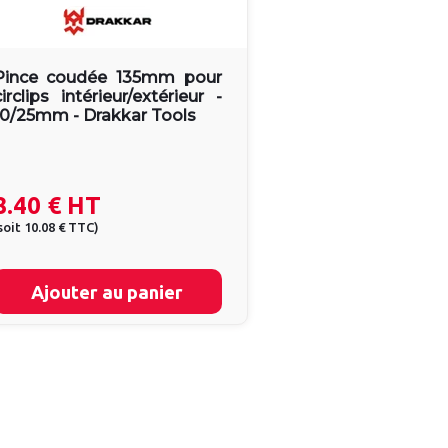
Pince coudée 135mm pour
circlips intérieur/extérieur -
10/25mm - Drakkar Tools
8.40 €
HT
soit
10.08 €
TTC
)
Ajouter au panier