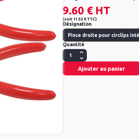
9.60 €
HT
(
soit
11.52 €
TTC
)
Désignation
Quantité
Ajouter au panier