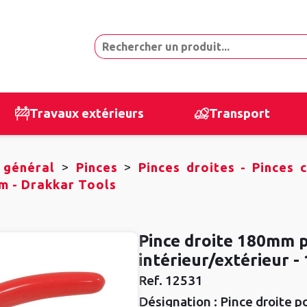
Travaux extérieurs
Transport
>
>
 général
Pinces
Pinces droites - Pinces 
mm - Drakkar Tools
Pince droite 180mm p
intérieur/extérieur 
Ref.
12531
Désignation :
Pince droite po