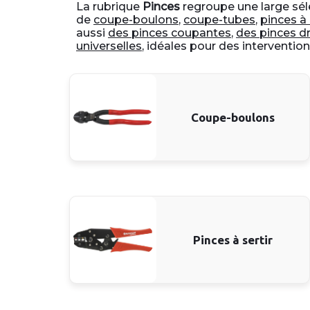
La rubrique
Pinces
regroupe une large sél
de
coupe-boulons
,
coupe-tubes
,
pinces à 
aussi
des pinces coupantes
,
des pinces d
universelles
, idéales pour des interventio
Coupe-boulons
Pinces à sertir