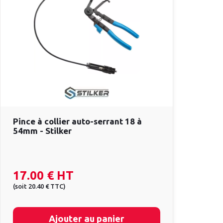
Pince à collier auto-serrant 18 à
54mm - Stilker
17.00 €
HT
(
soit
20.40 €
TTC
)
Ajouter au panier