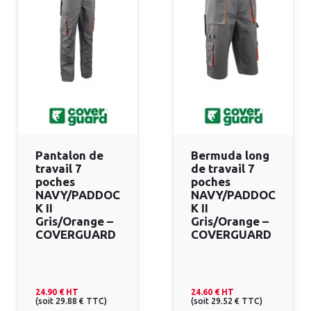
Pantalon de
Bermuda long
travail 7
de travail 7
poches
poches
NAVY/PADDOC
NAVY/PADDOC
K II
K II
Gris/Orange –
Gris/Orange –
COVERGUARD
COVERGUARD
24.90 €
HT
24.60 €
HT
(
soit
29.88 €
TTC
)
(
soit
29.52 €
TTC
)