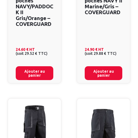
poches
poches NAVY II
NAVY/PADDOC
Marine/Gris –
K II
COVERGUARD
Gris/Orange –
COVERGUARD
24.60 €
HT
24.90 €
HT
(
soit
29.52 €
TTC
)
(
soit
29.88 €
TTC
)
Ajouter au
Ajouter au
panier
panier