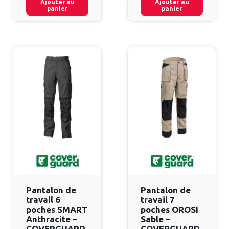
Ajouter au
Ajouter au
panier
panier
Pantalon de
Pantalon de
travail 6
travail 7
poches SMART
poches OROSI
Anthracite –
Sable –
COVERGUARD
COVERGUARD