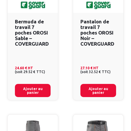
Bermuda de
Pantalon de
travail 7
travail 7
poches OROSI
poches OROSI
Sable –
Noir –
COVERGUARD
COVERGUARD
24.60 €
HT
27.10 €
HT
(
soit
29.52 €
TTC
)
(
soit
32.52 €
TTC
)
Ajouter au
Ajouter au
panier
panier