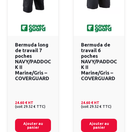
Bermuda long
Bermuda de
de travail 7
travail 6
poches
poches
NAVY/PADDOC
NAVY/PADDOC
K II
K II
Marine/Gris –
Marine/Gris –
COVERGUARD
COVERGUARD
24.60 €
HT
24.60 €
HT
(
soit
29.52 €
TTC
)
(
soit
29.52 €
TTC
)
Ajouter au
Ajouter au
panier
panier