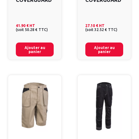
41.90 €
HT
27.10 €
HT
(
soit
50.28 €
TTC
)
(
soit
32.52 €
TTC
)
Ajouter au
Ajouter au
panier
panier