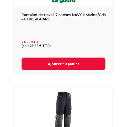
Pantalon de travail 7 poches NAVY II Marine/Gris
– COVERGUARD
24.90 €
HT
(
soit
29.88 €
TTC
)
Ajouter au panier