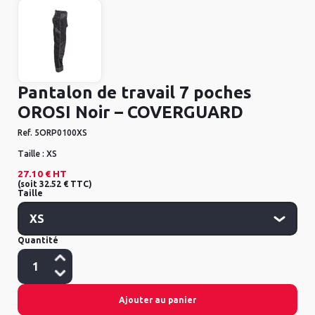
Pantalon de travail 7 poches
OROSI Noir – COVERGUARD
Ref.
5ORP0100XS
Taille :
XS
27.10 €
HT
(
soit
32.52 €
TTC
)
Taille
Quantité
Ajouter au panier