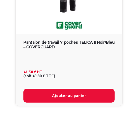
Pantalon de travail 7 poches TELICA II Noir/Bleu
– COVERGUARD
41.50 €
HT
(
soit
49.80 €
TTC
)
Ajouter au panier