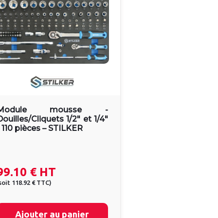
Module mousse -
Douilles/Cliquets 1/2" et 1/4"
- 110 pièces – STILKER
99.10 €
HT
soit
118.92 €
TTC
)
Ajouter au panier