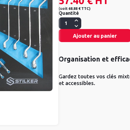
57.40 €
HT
(
soit
68.88 €
TTC
)
Quantité
Ajouter au panier
Organisation et effica
Gardez toutes vos clés mix
et accessibles.