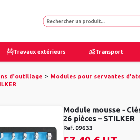
Travaux extérieurs
Transport
>
ns d'outillage
Modules pour servantes d’ate
TILKER
Module mousse - Clés
26 pièces – STILKER
Ref.
09633