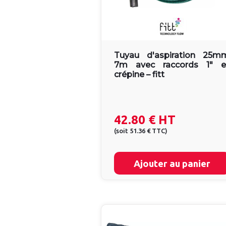
Tuyau d'aspiration 25m
7m avec raccords 1" e
crépine – fitt
42.80 €
HT
(
soit
51.36 €
TTC
)
Ajouter au panier