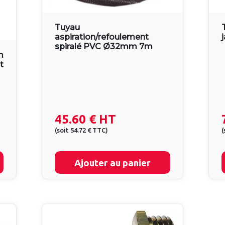
Tuyau
aspiration/refoulement
spiralé PVC Ø32mm 7m
m
t
45.60 €
HT
(
soit
54.72 €
TTC
)
(
Ajouter au panier