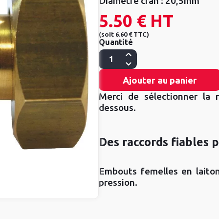
Diamètre cran :
20,5mm
5.50 €
HT
(
soit
6.60 €
TTC
)
Quantité
Ajouter au panier
Merci de sélectionner la r
dessous.
Des raccords fiables 
Embouts femelles en laito
pression.