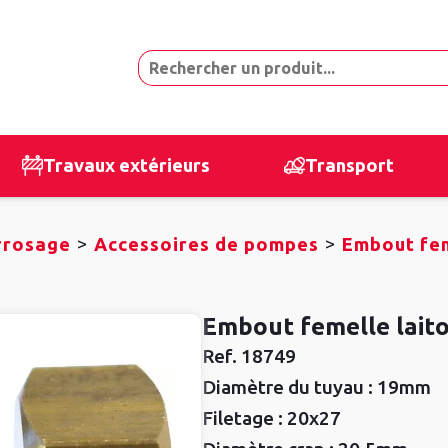
Travaux extérieurs
Transport
>
>
rrosage
Accessoires de pompes
Embout fem
Embout femelle lait
Ref.
18749
Diamètre du tuyau :
19mm
Filetage :
20x27