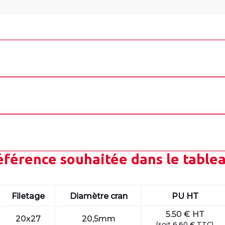
référence souhaitée dans le table
Filetage
Diamètre cran
PU HT
5.50 €
HT
20x27
20,5mm
(
soit
6.60 €
TTC
)