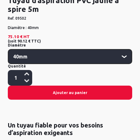
Tuyau d’aspiration PVC jaune à
spire 5m
Ref.
09502
Diamètre :
40mm
75.10 €
HT
(
soit
90.12 €
TTC
)
Diamètre
Quantité
Ajouter au panier
Un tuyau fiable pour vos besoins
d’aspiration exigeants