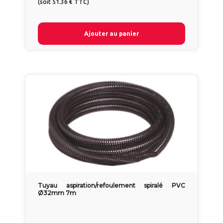
(
soit
51.36 €
TTC
)
Ajouter au panier
Tuyau aspiration/refoulement spiralé PVC
Ø32mm 7m