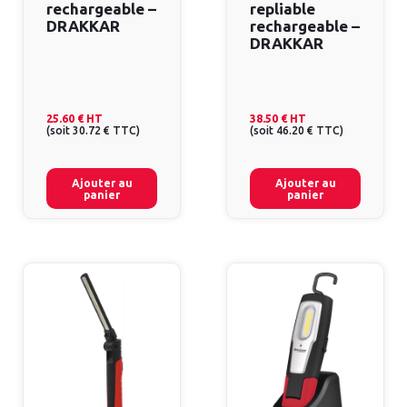
rechargeable –
repliable
DRAKKAR
rechargeable –
DRAKKAR
25.60 €
HT
38.50 €
HT
(
soit
30.72 €
TTC
)
(
soit
46.20 €
TTC
)
Ajouter au
Ajouter au
panier
panier