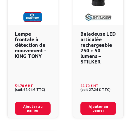
Lampe
Baladeuse LED
frontale à
articulée
détection de
rechargeable
mouvement -
250 + 50
KING TONY
lumens –
STILKER
51.70 €
HT
22.70 €
HT
(
soit
62.04 €
TTC
)
(
soit
27.24 €
TTC
)
Ajouter au
Ajouter au
panier
panier