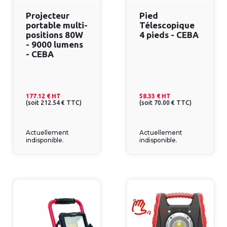
Projecteur
Pied
portable multi-
Télescopique
positions 80W
4 pieds - CEBA
- 9000 lumens
- CEBA
177.12 €
HT
58.33 €
HT
(
soit
212.54 €
TTC
)
(
soit
70.00 €
TTC
)
Actuellement
Actuellement
indisponible.
indisponible.