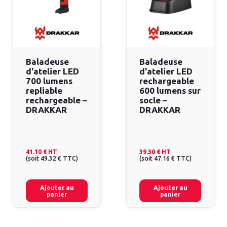
Baladeuse
Baladeuse
d'atelier LED
d'atelier LED
700 lumens
rechargeable
repliable
600 lumens sur
rechargeable –
socle –
DRAKKAR
DRAKKAR
41.10 €
HT
39.30 €
HT
(
soit
49.32 €
TTC
)
(
soit
47.16 €
TTC
)
Ajouter au
Ajouter au
panier
panier