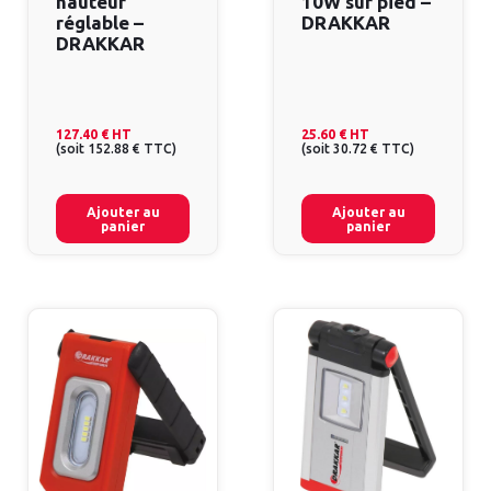
hauteur
10W sur pied –
réglable –
DRAKKAR
DRAKKAR
127.40 €
HT
25.60 €
HT
(
soit
152.88 €
TTC
)
(
soit
30.72 €
TTC
)
Ajouter au
Ajouter au
panier
panier