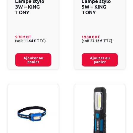
Lampe stylo
Lampe stylo
3W – KING
5W – KING
TONY
TONY
9.70 €
HT
19.30 €
HT
(
soit
11.64 €
TTC
)
(
soit
23.16 €
TTC
)
Ajouter au
Ajouter au
panier
panier