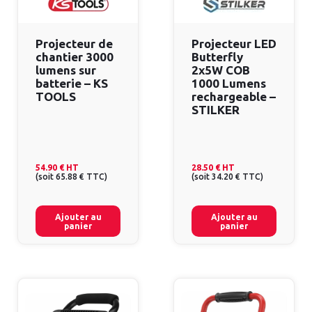
Projecteur de
Projecteur LED
chantier 3000
Butterfly
lumens sur
2x5W COB
batterie – KS
1000 Lumens
TOOLS
rechargeable –
STILKER
54.90 €
HT
28.50 €
HT
(
soit
65.88 €
TTC
)
(
soit
34.20 €
TTC
)
Ajouter au
Ajouter au
panier
panier