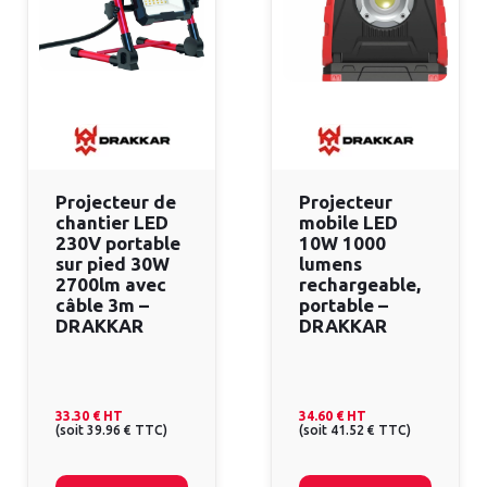
Projecteur de
Projecteur
chantier LED
mobile LED
230V portable
10W 1000
sur pied 30W
lumens
2700lm avec
rechargeable,
câble 3m –
portable –
DRAKKAR
DRAKKAR
33.30 €
HT
34.60 €
HT
(
soit
39.96 €
TTC
)
(
soit
41.52 €
TTC
)