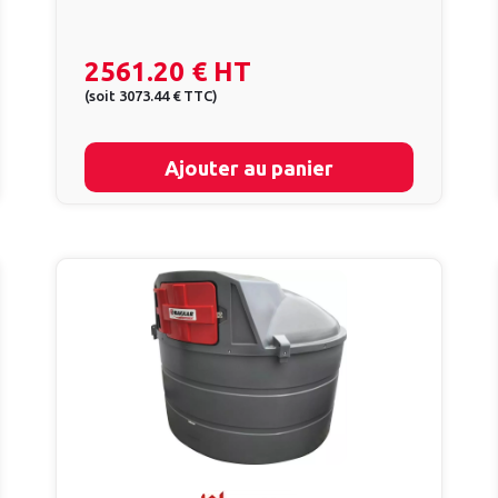
2561.20 €
HT
(
soit
3073.44 €
TTC
)
Ajouter au panier