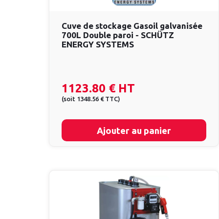
Cuve de stockage Gasoil galvanisée
700L Double paroi - SCHÜTZ
ENERGY SYSTEMS
1123.80 €
HT
(
soit
1348.56 €
TTC
)
Ajouter au panier