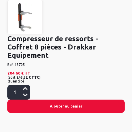
Compresseur de ressorts -
Coffret 8 pièces - Drakkar
Equipement
Ref.
15705
204.60 €
HT
(
soit
245.52 €
TTC
)
Quantité
Ajouter au panier