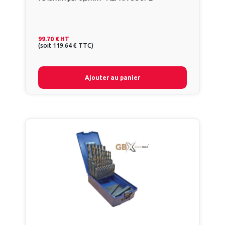
99.70 €
HT
(
soit
119.64 €
TTC
)
Ajouter au panier