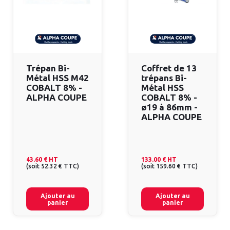
Trépan Bi-
Coffret de 13
Métal HSS M42
trépans Bi-
COBALT 8% -
Métal HSS
ALPHA COUPE
COBALT 8% -
ø19 à 86mm -
ALPHA COUPE
43.60 €
HT
133.00 €
HT
(
soit
52.32 €
TTC
)
(
soit
159.60 €
TTC
)
Ajouter au
Ajouter au
panier
panier