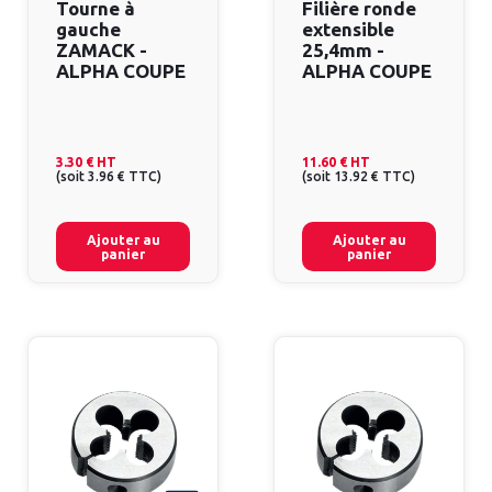
Tourne à
Filière ronde
gauche
extensible
ZAMACK -
25,4mm -
ALPHA COUPE
ALPHA COUPE
3.30 €
HT
11.60 €
HT
(
soit
3.96 €
TTC
)
(
soit
13.92 €
TTC
)
Ajouter au
Ajouter au
panier
panier