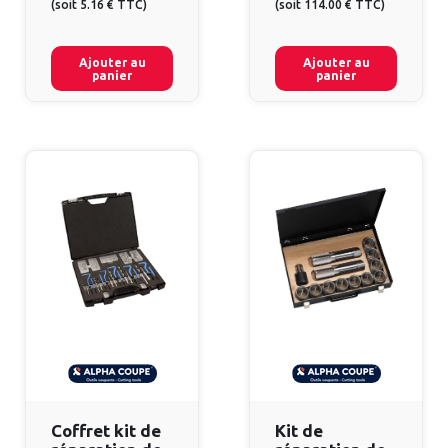
(
soit
5.16 €
TTC
)
(
soit
114.00 €
TTC
)
Ajouter au
Ajouter au
panier
panier
Coffret kit de
Kit de