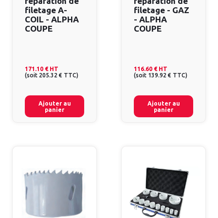
réparation de
réparation de
filetage A-
filetage - GAZ
COIL - ALPHA
- ALPHA
COUPE
COUPE
171.10 €
HT
116.60 €
HT
(
soit
205.32 €
TTC
)
(
soit
139.92 €
TTC
)
Ajouter au
Ajouter au
panier
panier