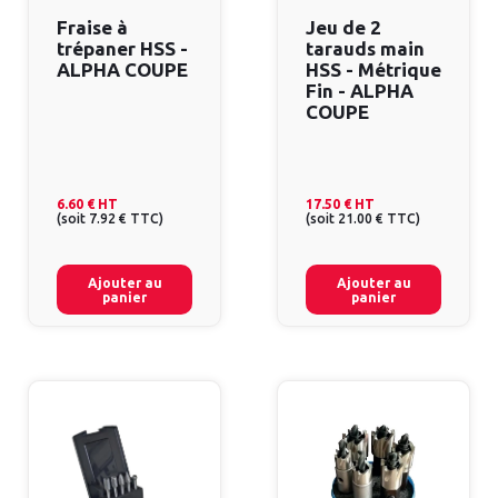
Fraise à
Jeu de 2
trépaner HSS -
tarauds main
ALPHA COUPE
HSS - Métrique
Fin - ALPHA
COUPE
6.60 €
HT
17.50 €
HT
(
soit
7.92 €
TTC
)
(
soit
21.00 €
TTC
)
Ajouter au
Ajouter au
panier
panier