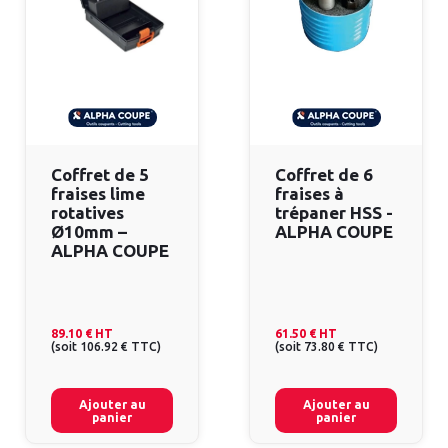
Coffret de 5
Coffret de 6
fraises lime
fraises à
rotatives
trépaner HSS -
Ø10mm –
ALPHA COUPE
ALPHA COUPE
89.10 €
HT
61.50 €
HT
(
soit
106.92 €
TTC
)
(
soit
73.80 €
TTC
)
Ajouter au
Ajouter au
panier
panier