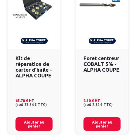
Kit de
Foret centreur
réparation de
COBALT 5% -
carter d’huile -
ALPHA COUPE
ALPHA COUPE
65.70 €
HT
2.10 €
HT
(
soit
78.84 €
TTC
)
(
soit
2.52 €
TTC
)
Ajouter au
Ajouter au
panier
panier