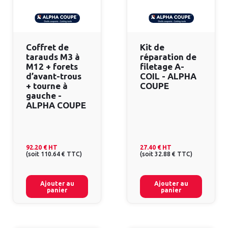
Coffret de
Kit de
tarauds M3 à
réparation de
M12 + forets
filetage A-
d’avant-trous
COIL - ALPHA
+ tourne à
COUPE
gauche -
ALPHA COUPE
92.20 €
HT
27.40 €
HT
(
soit
110.64 €
TTC
)
(
soit
32.88 €
TTC
)
Ajouter au
Ajouter au
panier
panier