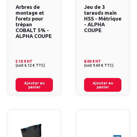
Arbres de
Jeu de 3
montage et
tarauds main
forets pour
HSS - Métrique
trépan
- ALPHA
COBALT 5% -
COUPE
ALPHA COUPE
5.10 €
HT
8.00 €
HT
(
soit
6.12 €
TTC
)
(
soit
9.60 €
TTC
)
Ajouter au
Ajouter au
panier
panier