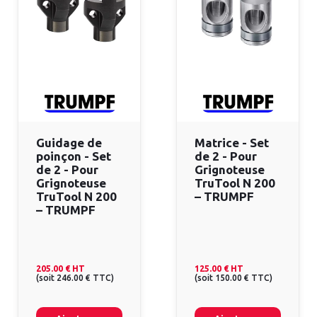
Guidage de
Matrice - Set
poinçon - Set
de 2 - Pour
de 2 - Pour
Grignoteuse
Grignoteuse
TruTool N 200
TruTool N 200
– TRUMPF
– TRUMPF
205.00 €
HT
125.00 €
HT
(
soit
246.00 €
TTC
)
(
soit
150.00 €
TTC
)