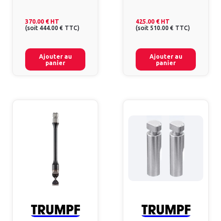
370.00 €
HT
425.00 €
HT
(
soit
444.00 €
TTC
)
(
soit
510.00 €
TTC
)
Ajouter au
Ajouter au
panier
panier