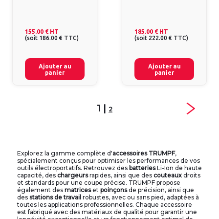
155.00 €
HT
185.00 €
HT
(
soit
186.00 €
TTC
)
(
soit
222.00 €
TTC
)
Ajouter au
Ajouter au
panier
panier
1 |
2
Explorez la gamme complète d'
accessoires TRUMPF
,
spécialement conçus pour optimiser les performances de vos
outils électroportatifs. Retrouvez des
batteries
Li-Ion de haute
capacité, des
chargeurs
rapides, ainsi que des
couteaux
droits
et standards pour une coupe précise. TRUMPF propose
également des
matrices
et
poinçons
de précision, ainsi que
des
stations de travail
robustes, avec ou sans pied, adaptées à
toutes les applications professionnelles. Chaque accessoire
est fabriqué avec des matériaux de qualité pour garantir une