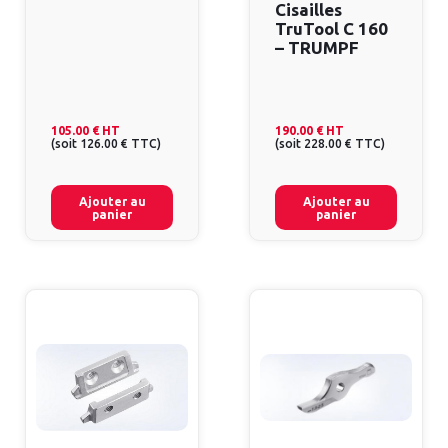
Cisailles
TruTool C 160
– TRUMPF
105.00 €
HT
190.00 €
HT
(
soit
126.00 €
TTC
)
(
soit
228.00 €
TTC
)
Ajouter au
Ajouter au
panier
panier