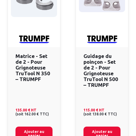
Matrice - Set
Guidage du
de 2 - Pour
poinçon - Set
Grignoteuse
de 2 - Pour
TruTool N 350
Grignoteuse
– TRUMPF
TruTool N 500
– TRUMPF
135.00 €
HT
115.00 €
HT
(
soit
162.00 €
TTC
)
(
soit
138.00 €
TTC
)
Ajouter au
Ajouter au
panier
panier