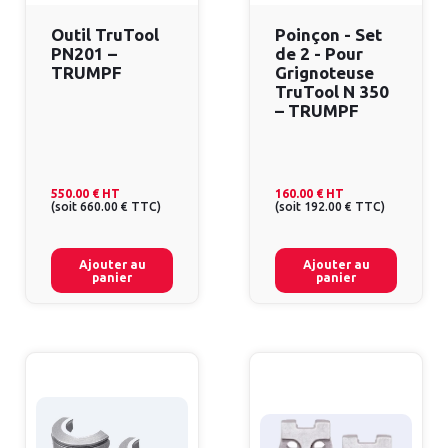
Outil TruTool
Poinçon - Set
PN201 –
de 2 - Pour
TRUMPF
Grignoteuse
TruTool N 350
– TRUMPF
550.00 €
HT
160.00 €
HT
(
soit
660.00 €
TTC
)
(
soit
192.00 €
TTC
)
Ajouter au
Ajouter au
panier
panier