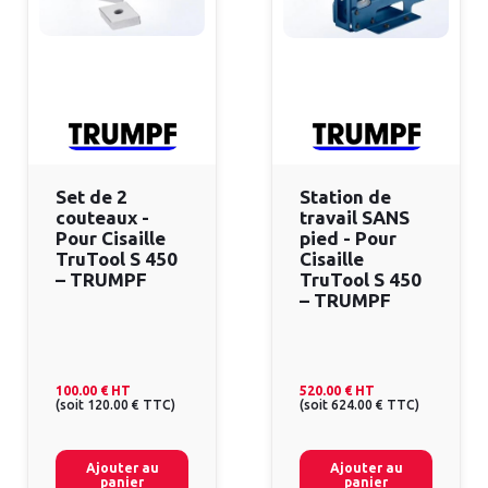
Set de 2
Station de
couteaux -
travail SANS
Pour Cisaille
pied - Pour
TruTool S 450
Cisaille
– TRUMPF
TruTool S 450
– TRUMPF
100.00 €
HT
520.00 €
HT
(
soit
120.00 €
TTC
)
(
soit
624.00 €
TTC
)
Ajouter au
Ajouter au
panier
panier