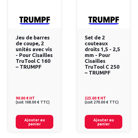
Jeu de barres
Set de 2
de coupe, 2
couteaux
unités avec vis
droits 1,5 - 2,5
- Pour Cisailles
mm - Pour
TruTool C 160
Cisailles
– TRUMPF
TruTool C 250
– TRUMPF
90.00 €
HT
225.00 €
HT
(
soit
108.00 €
TTC
)
(
soit
270.00 €
TTC
)
Ajouter au
Ajouter au
panier
panier