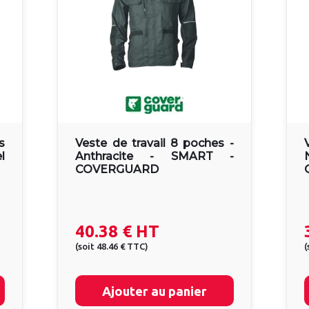
s
Veste de travail 8 poches -
l
Anthracite - SMART -
COVERGUARD
40.38 €
HT
(
soit
48.46 €
TTC
)
(
Ajouter au panier