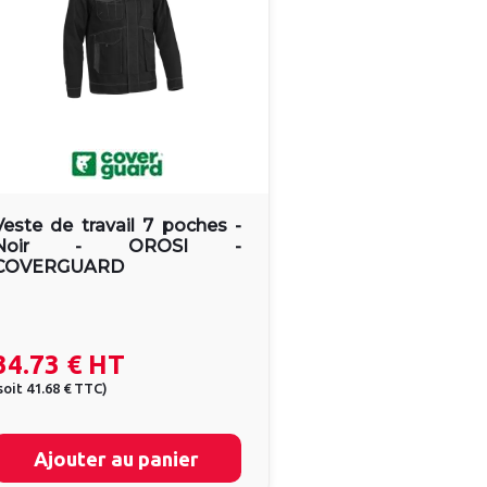
Veste de travail 7 poches -
Noir - OROSI -
COVERGUARD
34.73 €
HT
soit
41.68 €
TTC
)
Ajouter au panier