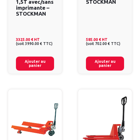
1,5T avec/sans
STOCKMAN
imprimante –
STOCKMAN
3325.00 €
HT
585.00 €
HT
(
soit
3990.00 €
TTC
)
(
soit
702.00 €
TTC
)
Ajouter au
Ajouter au
panier
panier