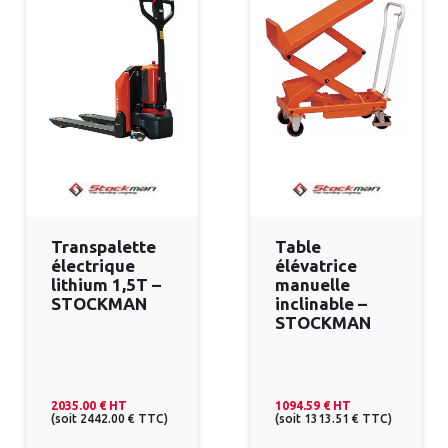
Transpalette
Table
électrique
élévatrice
lithium 1,5T –
manuelle
STOCKMAN
inclinable –
STOCKMAN
2035.00 €
HT
1094.59 €
HT
(
soit
2442.00 €
TTC
)
(
soit
1313.51 €
TTC
)