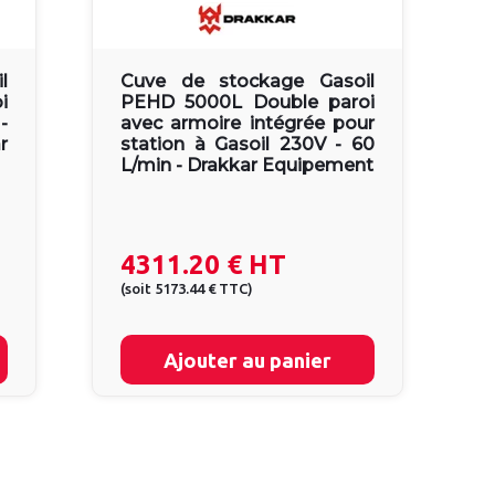
l
Cuve de stockage Gasoil
i
PEHD 5000L Double paroi
-
avec armoire intégrée pour
r
station à Gasoil 230V - 60
L/min - Drakkar Equipement
4311.20 €
HT
(
soit
5173.44 €
TTC
)
Ajouter au panier