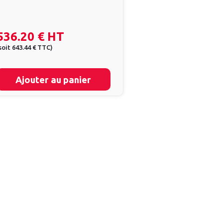
536.20 €
HT
soit
643.44 €
TTC
)
Ajouter au panier