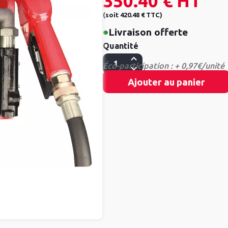
350.40 €
HT
(
soit
420.48 €
TTC
)
•
Livraison offerte
Quantité
Éco-participation : + 0,97€/unité
Ajouter au panier