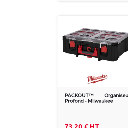
PACKOUT™ Organiseu
Profond - Milwaukee
73.20 €
HT