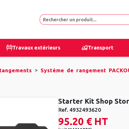
Travaux extérieurs
Transport
>
Rangements
Système de rangement PACKO
Starter Kit Shop St
Ref.
4932493620
95.20 €
HT