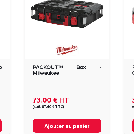
p
PACKOUT™ Box -
Milwaukee
73.00 €
HT
(
soit
87.60 €
TTC
)
(
Ajouter au panier