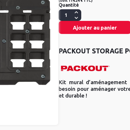
(
soit
114.24 €
TTC
)
Quantité
Ajouter au panier
PACKOUT STORAGE P
Kit mural d’aménagement
besoin pour aménager votre
et durable !