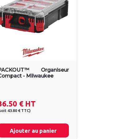
PACKOUT™ Organiseur
Compact - Milwaukee
36.50 €
HT
soit
43.80 €
TTC
)
Ajouter au panier