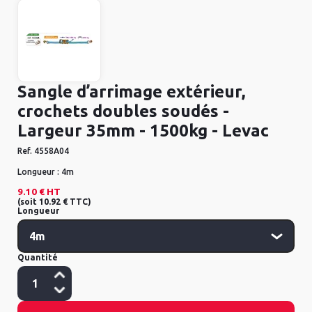
Sangle d’arrimage extérieur,
crochets doubles soudés -
Largeur 35mm - 1500kg - Levac
Ref.
4558A04
Longueur :
4m
9.10 €
HT
(
soit
10.92 €
TTC
)
Longueur
Quantité