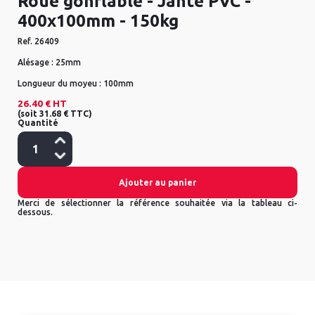
Roue gonflable - Jante PVC -
400x100mm - 150kg
Ref.
26409
Alésage :
25mm
Longueur du moyeu :
100mm
26.40 €
HT
(
soit
31.68 €
TTC
)
Quantité
Ajouter au panier
Merci de sélectionner la référence souhaitée via la tableau ci-
dessous.