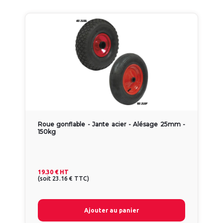
Roue gonflable - Jante acier - Alésage 25mm -
150kg
19.30 €
HT
(
soit
23.16 €
TTC
)
Ajouter au panier