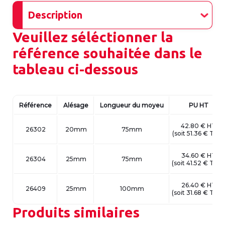
Description
Veuillez séléctionner la
référence souhaitée dans le
tableau ci-dessous
Référence
Alésage
Longueur du moyeu
PU HT
42.80 €
HT
26302
20mm
75mm
(
soit
51.36 €
TTC
)
34.60 €
HT
26304
25mm
75mm
(
soit
41.52 €
TTC
)
26.40 €
HT
26409
25mm
100mm
(
soit
31.68 €
TTC
)
Produits similaires