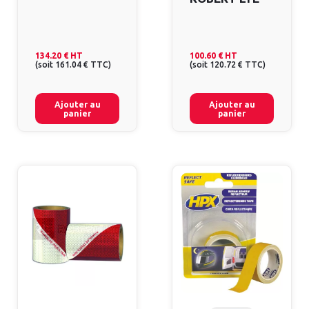
134.20 €
HT
100.60 €
HT
(
soit
161.04 €
TTC
)
(
soit
120.72 €
TTC
)
Ajouter au
Ajouter au
panier
panier