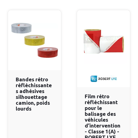
Bandes rétro
réfléchissante
s adhésives
Film rétro
silhouettage
réfléchissant
camion, poids
pour le
lourds
balisage des
véhicules
d’intervention
- Classe 1(A) -
ROBERT LYE