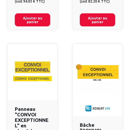
(
soit
94.03 €
TTC
)
(
soit
82.20 €
TTC
)
Ajouter au
Ajouter au
panier
panier
Panneau
"CONVOI
EXCEPTIONNE
Bâche
L" en