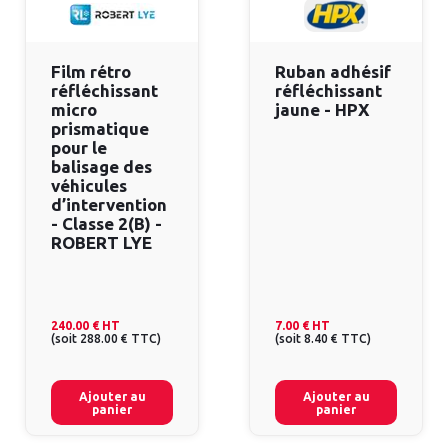
Film rétro
Ruban adhésif
réfléchissant
réfléchissant
micro
jaune - HPX
prismatique
pour le
balisage des
véhicules
d’intervention
- Classe 2(B) -
ROBERT LYE
240.00 €
HT
7.00 €
HT
(
soit
288.00 €
TTC
)
(
soit
8.40 €
TTC
)
Ajouter au
Ajouter au
panier
panier