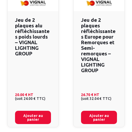
Jeu de 2
Jeu de 2
plaques alu
plaques
réfléchissante
réfléchissante
s poids lourds
s Europe pour
– VIGNAL
Remorques et
LIGHTING
Semi-
GROUP
remorques –
VIGNAL
LIGHTING
GROUP
20.00 €
HT
26.70 €
HT
(
soit
24.00 €
TTC
)
(
soit
32.04 €
TTC
)
Ajouter au
Ajouter au
panier
panier