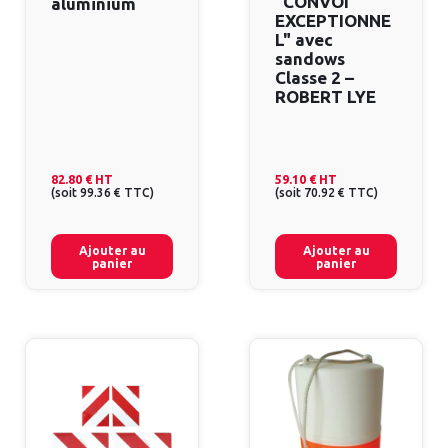
"CONVOI
aluminium
EXCEPTIONNE
L" avec
sandows
Classe 2 –
ROBERT LYE
82.80 €
HT
59.10 €
HT
(
soit
99.36 €
TTC
)
(
soit
70.92 €
TTC
)
Ajouter au
Ajouter au
panier
panier