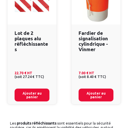
Lot de 2
Fardier de
plaques alu
signalisation
réfléchissante
cylindrique -
s
Vinmer
22.70 €
HT
7.00 €
HT
(
soit
27.24 €
TTC
)
(
soit
8.40 €
TTC
)
Ajouter au
Ajouter au
panier
panier
Les
produits réfléchissants
sont essentiels pour la sécurité
routière, car ils améliorent la visibilité des véhicules, surtout