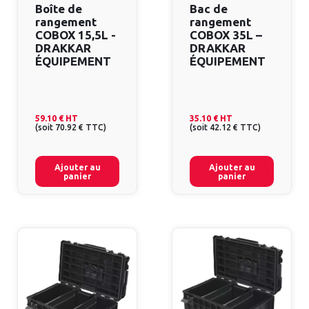
Boîte de
Bac de
rangement
rangement
COBOX 15,5L -
COBOX 35L –
DRAKKAR
DRAKKAR
ÉQUIPEMENT
ÉQUIPEMENT
59.10 €
HT
35.10 €
HT
(
soit
70.92 €
TTC
)
(
soit
42.12 €
TTC
)
Ajouter au
Ajouter au
panier
panier