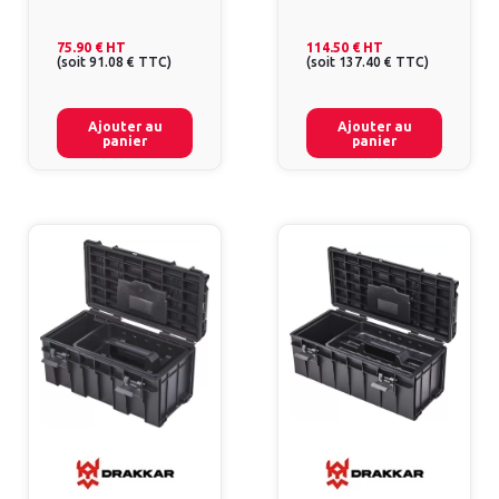
75.90 €
HT
114.50 €
HT
(
soit
91.08 €
TTC
)
(
soit
137.40 €
TTC
)
Ajouter au
Ajouter au
panier
panier