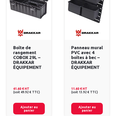
Boîte de
Panneau mural
rangement
PVC avec 4
COBOX 29L –
boîtes à bec –
DRAKKAR
DRAKKAR
ÉQUIPEMENT
ÉQUIPEMENT
41.60 €
HT
11.60 €
HT
(
soit
49.92 €
TTC
)
(
soit
13.92 €
TTC
)
Ajouter au
Ajouter au
panier
panier