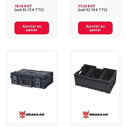
78.10 €
HT
77.30 €
HT
(
soit
93.72 €
TTC
)
(
soit
92.76 €
TTC
)
Ajouter au
Ajouter au
panier
panier