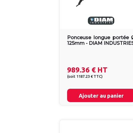
Ponceuse longue portée 
125mm - DIAM INDUSTRIE
989.36 €
HT
(
soit
1187.23 €
TTC
)
Ajouter au panier