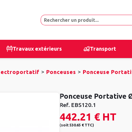
Travaux extérieurs
Transport
>
>
lectroportatif
Ponceuses
Ponceuse Portat
Ponceuse Portative
Ref.
EBS120.1
442.21 €
HT
(
soit
530.65 €
TTC
)