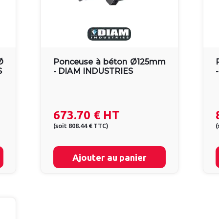
Ø
Ponceuse à béton Ø125mm
S
- DIAM INDUSTRIES
673.70 €
HT
(
soit
808.44 €
TTC
)
(
Ajouter au panier