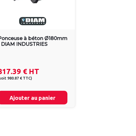
Ponceuse à béton Ø180mm
- DIAM INDUSTRIES
817.39 €
HT
soit
980.87 €
TTC
)
Ajouter au panier