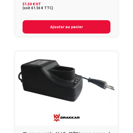
51.30 €
HT
(
soit
61.56 €
TTC
)
Ajouter au panier