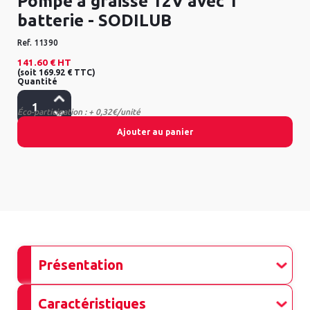
Pompe à graisse 12V avec 1
batterie - SODILUB
Ref.
11390
141.60 €
HT
(
soit
169.92 €
TTC
)
Quantité
Éco-participation : + 0,32€/unité
Ajouter au panier
Présentation
Caractéristiques