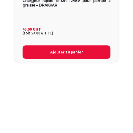
Chargeur rapide Ni-Mh 12/18V pour pompe à
graisse – DRAKKAR
45.00 €
HT
(
soit
54.00 €
TTC
)
Ajouter au panier