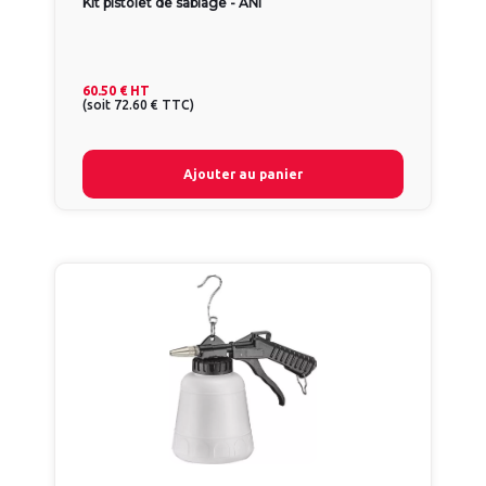
Kit pistolet de sablage - ANI
60.50 €
HT
(
soit
72.60 €
TTC
)
Ajouter au panier