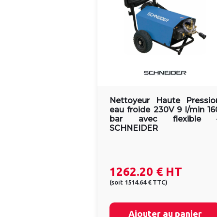
Nettoyeur Haute Pressio
eau froide 230V 9 l/min 16
bar avec flexible 
SCHNEIDER
1262.20 €
HT
(
soit
1514.64 €
TTC
)
Ajouter au panier