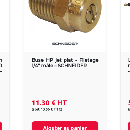
n
Buse HP jet plat - Filetage
0
1/4" mâle – SCHNEIDER
–
11.30 €
HT
(
soit
13.56 €
TTC
)
(
Ajouter au panier