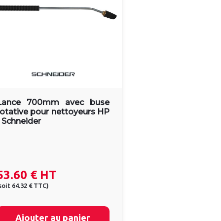
Lance 700mm avec buse
rotative pour nettoyeurs HP
- Schneider
53.60 €
HT
soit
64.32 €
TTC
)
Ajouter au panier