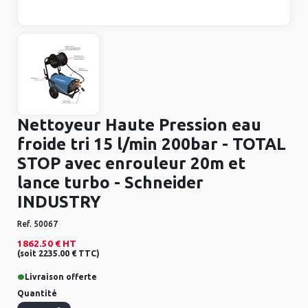
Nettoyeur Haute Pression eau
froide tri 15 l/min 200bar - TOTAL
STOP avec enrouleur 20m et
lance turbo - Schneider
INDUSTRY
Ref.
50067
1862.50 €
HT
(
soit
2235.00 €
TTC
)
•
Livraison offerte
Quantité