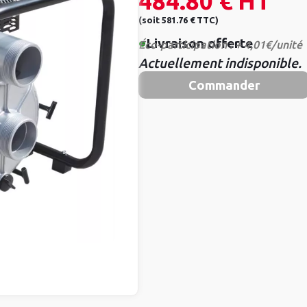
484.80 €
HT
(
soit
581.76 €
TTC
)
•
Livraison offerte
Éco-participation : + 4,01€/unité
Actuellement indisponible.
Commander