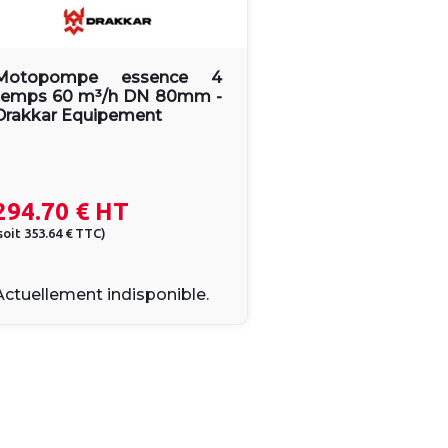
Motopompe essence 4
temps 60 m³/h DN 80mm -
Drakkar Equipement
294.70 €
HT
soit
353.64 €
TTC
)
Actuellement indisponible.