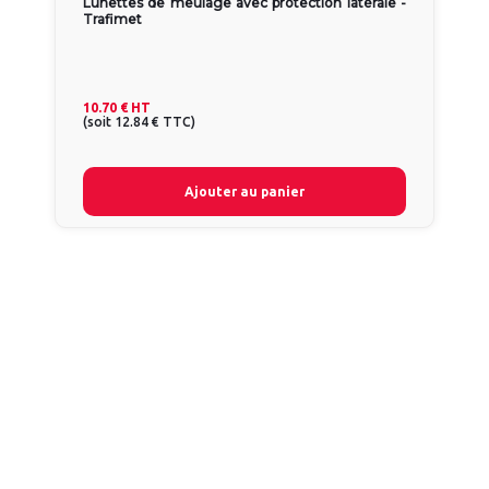
Lunettes de meulage avec protection latérale -
Trafimet
10.70 €
HT
(
soit
12.84 €
TTC
)
Ajouter au panier