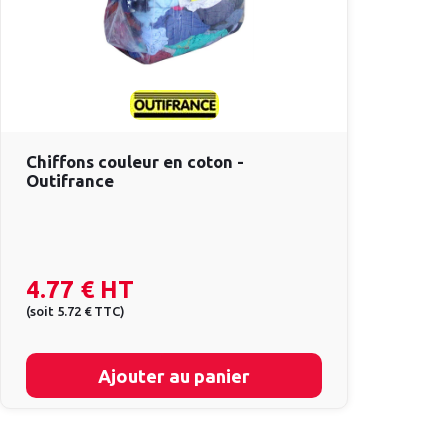
Chiffons couleur en coton -
Outifrance
4.77 €
HT
(
soit
5.72 €
TTC
)
Ajouter au panier