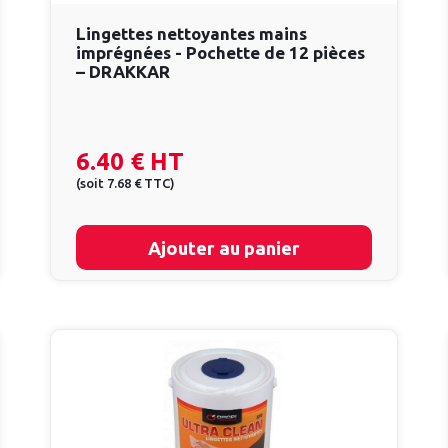
Lingettes nettoyantes mains
imprégnées - Pochette de 12 pièces
– DRAKKAR
6.40 €
HT
(
soit
7.68 €
TTC
)
Ajouter au panier