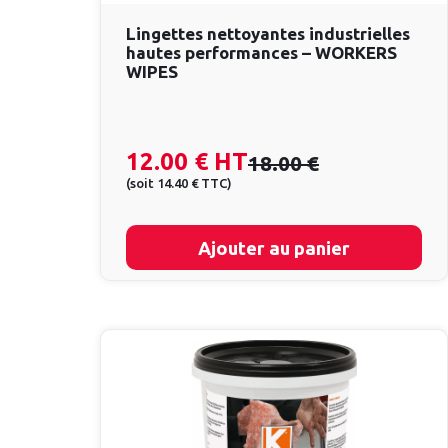
Lingettes nettoyantes industrielles
hautes performances – WORKERS
WIPES
12.00 €
HT
18.00 €
(
soit
14.40 €
TTC
)
Ajouter au panier