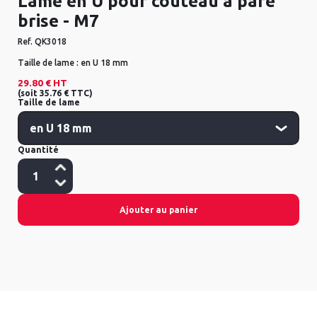
Lame en U pour couteau à pare
brise - M7
Ref.
QK3018
Taille de lame :
en U 18 mm
29.80 €
HT
(
soit
35.76 €
TTC
)
Taille de lame
Quantité
Ajouter au panier