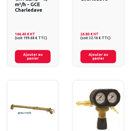
m³/h - GCE
Charledave
166.40 €
HT
26.80 €
HT
(
soit
199.68 €
TTC
)
(
soit
32.16 €
TTC
)
Ajouter au
Ajouter au
panier
panier