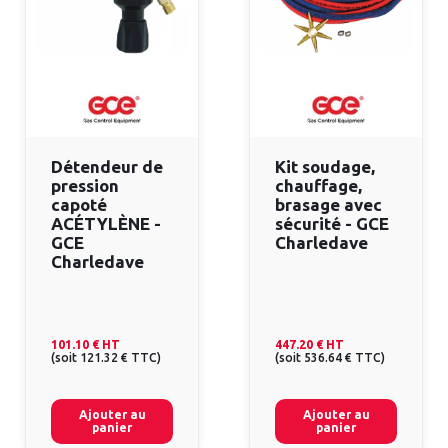
Détendeur de
Kit soudage,
pression
chauffage,
capoté
brasage avec
ACÉTYLÈNE -
sécurité - GCE
GCE
Charledave
Charledave
101.10 €
HT
447.20 €
HT
(
soit
121.32 €
TTC
)
(
soit
536.64 €
TTC
)
Ajouter au
Ajouter au
panier
panier