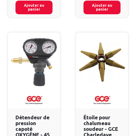
Ajouter au
Ajouter au
panier
panier
Détendeur de
Étoile pour
pression
chalumeau
capoté
soudeur - GCE
OXYGÈNE - 45
Charledave