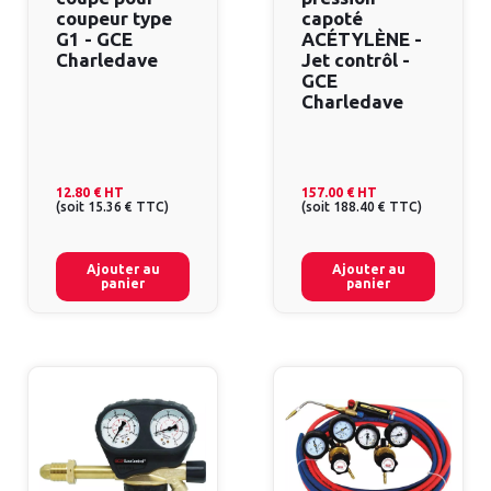
coupeur type
capoté
G1 - GCE
ACÉTYLÈNE -
Charledave
Jet contrôl -
GCE
Charledave
12.80 €
HT
157.00 €
HT
(
soit
15.36 €
TTC
)
(
soit
188.40 €
TTC
)
Ajouter au
Ajouter au
panier
panier