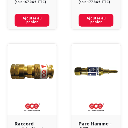
(
soit
167.04 €
TTC
)
(
soit
177.84 €
TTC
)
Ajouter au
Ajouter au
panier
panier
Raccord
Pare flamme -