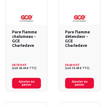
Pare flamme
Pare flamme
chalumeau -
détendeur -
GCE
GCE
Charledave
Charledave
38.70 €
HT
30.40 €
HT
(
soit
46.44 €
TTC
)
(
soit
36.48 €
TTC
)
Ajouter au
Ajouter au
panier
panier