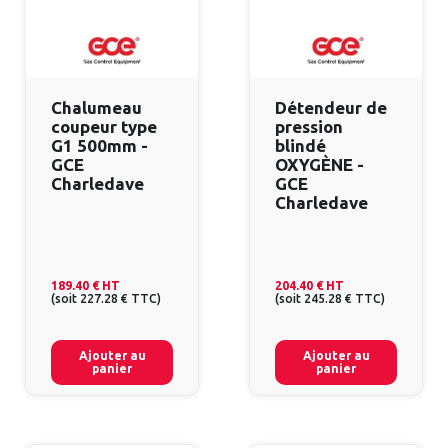
Chalumeau
Détendeur de
coupeur type
pression
G1 500mm -
blindé
GCE
OXYGÈNE -
Charledave
GCE
Charledave
189.40 €
HT
204.40 €
HT
(
soit
227.28 €
TTC
)
(
soit
245.28 €
TTC
)
Ajouter au
Ajouter au
panier
panier