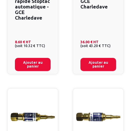
rapide Stoptac
GCE
automatique -
Charledave
GCE
Charledave
8.60 €
HT
36.00 €
HT
(
soit
10.32 €
TTC
)
(
soit
43.20 €
TTC
)
Ajouter au
Ajouter au
panier
panier