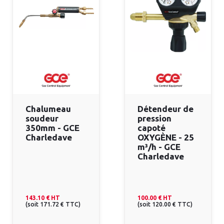
Chalumeau
Détendeur de
soudeur
pression
350mm - GCE
capoté
Charledave
OXYGÈNE - 25
m³/h - GCE
Charledave
143.10 €
HT
100.00 €
HT
(
soit
171.72 €
TTC
)
(
soit
120.00 €
TTC
)