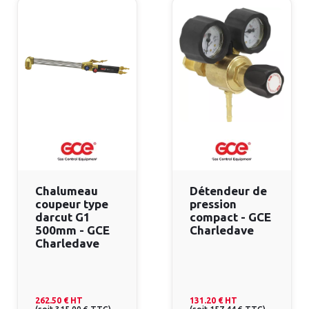
Chalumeau
Détendeur de
coupeur type
pression
darcut G1
compact - GCE
500mm - GCE
Charledave
Charledave
262.50 €
HT
131.20 €
HT