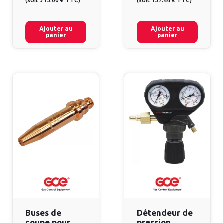
(
soit
315.00 €
TTC
)
(
soit
157.44 €
TTC
)
Ajouter au
Ajouter au
panier
panier
Buses de
Détendeur de
coupe pour
pression