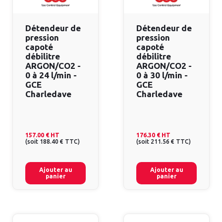
Détendeur de
Détendeur de
pression
pression
capoté
capoté
débilitre
débilitre
ARGON/CO2 -
ARGON/CO2 -
0 à 24 l/min -
0 à 30 l/min -
GCE
GCE
Charledave
Charledave
157.00 €
HT
176.30 €
HT
(
soit
188.40 €
TTC
)
(
soit
211.56 €
TTC
)
Ajouter au
Ajouter au
panier
panier