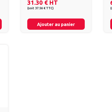
31.30 €
HT
(
soit
37.56 €
TTC
)
(
Ajouter au panier