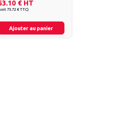
63.10 €
HT
soit
75.72 €
TTC
)
Ajouter au panier