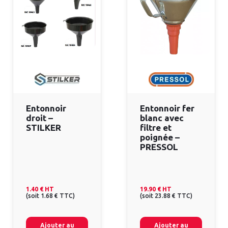
Entonnoir
Entonnoir fer
droit –
blanc avec
STILKER
filtre et
poignée –
PRESSOL
1.40 €
HT
19.90 €
HT
(
soit
1.68 €
TTC
)
(
soit
23.88 €
TTC
)
Ajouter au
Ajouter au