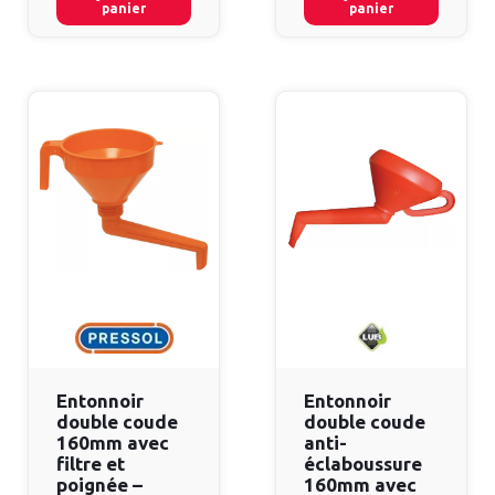
panier
panier
Entonnoir
Entonnoir
double coude
double coude
160mm avec
anti-
filtre et
éclaboussure
poignée –
160mm avec