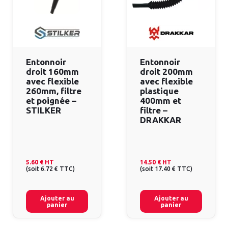
Entonnoir
Entonnoir
droit 160mm
droit 200mm
avec flexible
avec flexible
260mm, filtre
plastique
et poignée –
400mm et
STILKER
filtre –
DRAKKAR
5.60 €
HT
14.50 €
HT
(
soit
6.72 €
TTC
)
(
soit
17.40 €
TTC
)
Ajouter au
Ajouter au
panier
panier