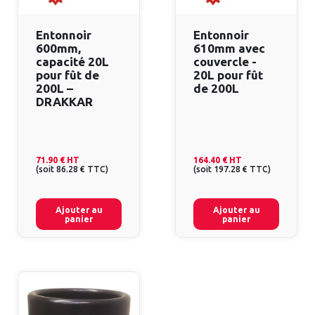
Entonnoir
Entonnoir
600mm,
610mm avec
capacité 20L
couvercle -
pour fût de
20L pour fût
200L –
de 200L
DRAKKAR
71.90 €
HT
164.40 €
HT
(
soit
86.28 €
TTC
)
(
soit
197.28 €
TTC
)
Ajouter au
Ajouter au
panier
panier