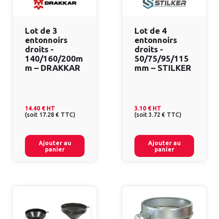
Lot de 3
Lot de 4
entonnoirs
entonnoirs
droits -
droits -
140/160/200m
50/75/95/115
m – DRAKKAR
mm – STILKER
14.40 €
HT
3.10 €
HT
(
soit
17.28 €
TTC
)
(
soit
3.72 €
TTC
)
Ajouter au
Ajouter au
panier
panier