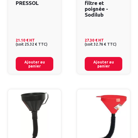
PRESSOL
filtre et
poignée -
Sodilub
21.10 €
HT
27.30 €
HT
(
soit
25.32 €
TTC
)
(
soit
32.76 €
TTC
)
Ajouter au
Ajouter au
panier
panier