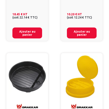
18.45 €
HT
10.20 €
HT
(
soit
22.14 €
TTC
)
(
soit
12.24 €
TTC
)
Ajouter au
Ajouter au
panier
panier