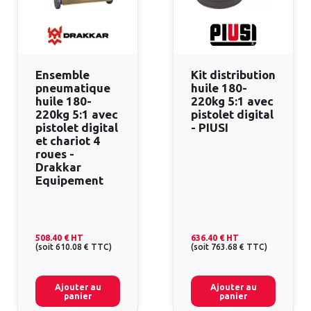
Ensemble
Kit distribution
pneumatique
huile 180-
huile 180-
220kg 5:1 avec
220kg 5:1 avec
pistolet digital
pistolet digital
- PIUSI
et chariot 4
roues -
Drakkar
Equipement
508.40 €
HT
636.40 €
HT
(
soit
610.08 €
TTC
)
(
soit
763.68 €
TTC
)
Ajouter au
Ajouter au
panier
panier