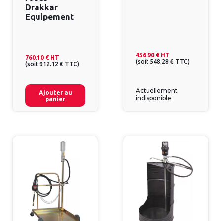
Drakkar
Equipement
456.90 €
HT
760.10 €
HT
(
soit
548.28 €
TTC
)
(
soit
912.12 €
TTC
)
Actuellement
Ajouter au
indisponible.
panier