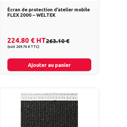
Écran de protection d’atelier mobile
FLEX 2000 – WELTEK
224.80 €
HT
263.10 €
(
soit
269.76 €
TTC
)
Ajouter au panier