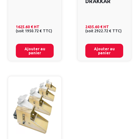
DRAKKAR
1625.60 €
HT
2435.60 €
HT
(
soit
1950.72 €
TTC
)
(
soit
2922.72 €
TTC
)
Ajouter au
Ajouter au
panier
panier