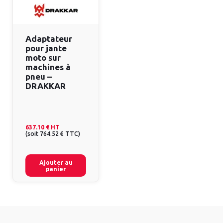
Adaptateur
pour jante
moto sur
machines à
pneu –
DRAKKAR
637.10 €
HT
(
soit
764.52 €
TTC
)
Ajouter au
panier