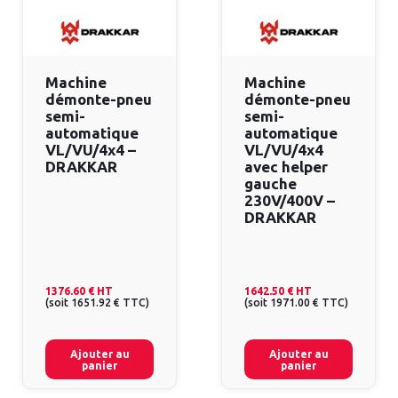
Machine
Machine
démonte-pneu
démonte-pneu
semi-
semi-
automatique
automatique
VL/VU/4x4 –
VL/VU/4x4
DRAKKAR
avec helper
gauche
230V/400V –
DRAKKAR
1376.60 €
HT
1642.50 €
HT
(
soit
1651.92 €
TTC
)
(
soit
1971.00 €
TTC
)
Ajouter au
Ajouter au
panier
panier