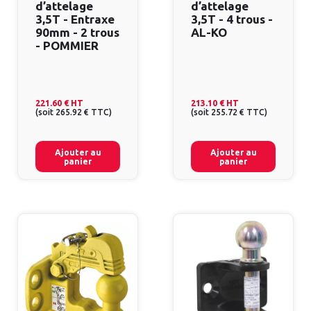
d’attelage
d’attelage
3,5T - Entraxe
3,5T - 4 trous -
90mm - 2 trous
AL-KO
- POMMIER
221.60 €
HT
213.10 €
HT
(
soit
265.92 €
TTC
)
(
soit
255.72 €
TTC
)
Ajouter au
Ajouter au
panier
panier