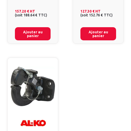
157.20 €
HT
127.30 €
HT
(
soit
188.64 €
TTC
)
(
soit
152.76 €
TTC
)
Ajouter au
Ajouter au
panier
panier