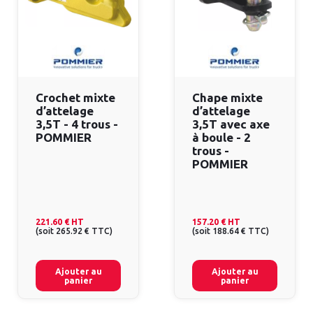
Crochet mixte
Chape mixte
d’attelage
d’attelage
3,5T - 4 trous -
3,5T avec axe
POMMIER
à boule - 2
trous -
POMMIER
221.60 €
HT
157.20 €
HT
(
soit
265.92 €
TTC
)
(
soit
188.64 €
TTC
)
Ajouter au
Ajouter au
panier
panier