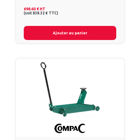
698.60 €
HT
(
soit
838.32 €
TTC
)
Ajouter au panier