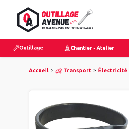
Outillage
Chantier - Atelier
>
>
Accueil
Transport
Électricité