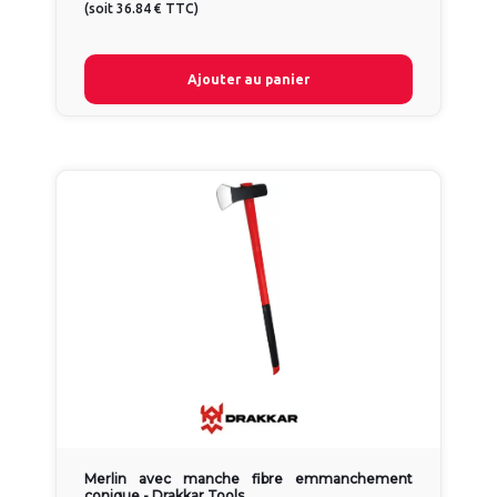
(
soit
36.84 €
TTC
)
Ajouter au panier
Merlin avec manche fibre emmanchement
conique - Drakkar Tools