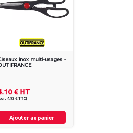
Ciseaux inox multi-usages -
OUTIFRANCE
4.10 €
HT
soit
4.92 €
TTC
)
Ajouter au panier