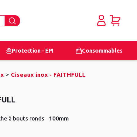
Protection - EPI
Consommables
>
ox
Ciseaux inox - FAITHFULL
HFULL
che à bouts ronds - 100mm