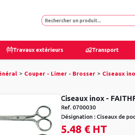
Travaux extérieurs
Transport
>
>
énéral
Couper - Limer - Brosser
Ciseaux in
Ciseaux inox - FAIT
Ref.
0700030
Désignation :
Ciseaux de po
5.48 €
HT