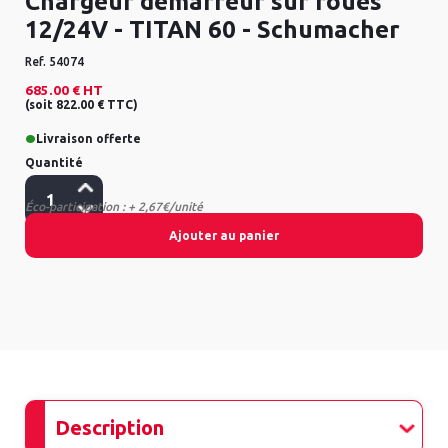
Chargeur démarreur sur roues
12/24V - TITAN 60 - Schumacher
Ref.
54074
685.00 €
HT
(
soit
822.00 €
TTC
)
•
Livraison offerte
Quantité
Éco-participation : + 2,67€/unité
Ajouter au panier
Description