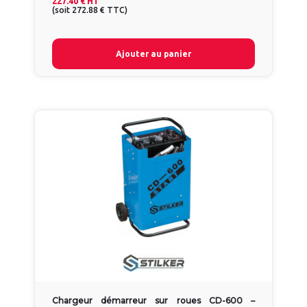
227.40 €
HT
(
soit
272.88 €
TTC
)
Ajouter au panier
Chargeur démarreur sur roues CD-600 –