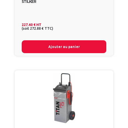
STILKER
227.40 €
HT
(
soit
272.88 €
TTC
)
Ajouter au panier