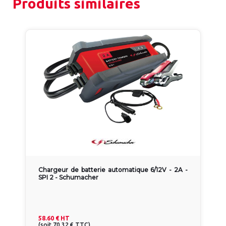
Produits similaires
Chargeur de batterie automatique 6/12V - 2A -
SPI 2 - Schumacher
58.60 €
HT
(
soit
70.32 €
TTC
)