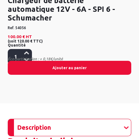
Chargeur de batterie
automatique 12V - 6A - SPI 6 -
Schumacher
Ref.
54056
100.00 €
HT
(
soit
120.00 €
TTC
)
Quantité
Éco-participation : + 0,18€/unité
Ajouter au panier
Description