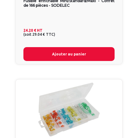
Fusible enfichable Mini/Standard/Maxi - Coffret
de 166 pièces - SODELEC
24.20 €
HT
(
soit
29.04 €
TTC
)
Ajouter au panier