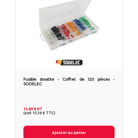
Fusible steatite - Coffret de 120 pièces -
SODELEC
12.80 €
HT
(
soit
15.36 €
TTC
)
Ajouter au panier